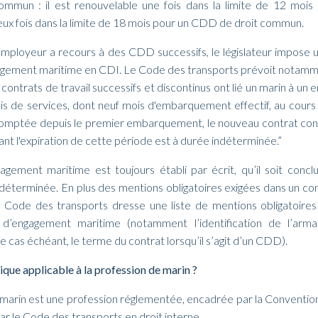
mmun : il est renouvelable une fois dans la limite de 12 moi
deux fois dans la limite de 18 mois pour un CDD de droit commun.
employeur a recours à des CDD successifs, le législateur impose u
agement maritime en CDI. Le Code des transports prévoit notam
 contrats de travail successifs et discontinus ont lié un marin à un
ois de services, dont neuf mois d'embarquement effectif, au cours
comptée depuis le premier embarquement, le nouveau contrat conc
ant l'expiration de cette période est à durée indéterminée.”
agement maritime est toujours établi par écrit, qu’il soit conc
éterminée. En plus des mentions obligatoires exigées dans un con
 Code des transports dresse une liste de mentions obligatoire
 d’engagement maritime (notamment l’identification de l’armat
e cas échéant, le terme du contrat lorsqu’il s’agit d’un CDD).
ique applicable à la profession de marin ?
 marin est une profession réglementée, encadrée par la Conventi
par le Code des transports en droit interne.