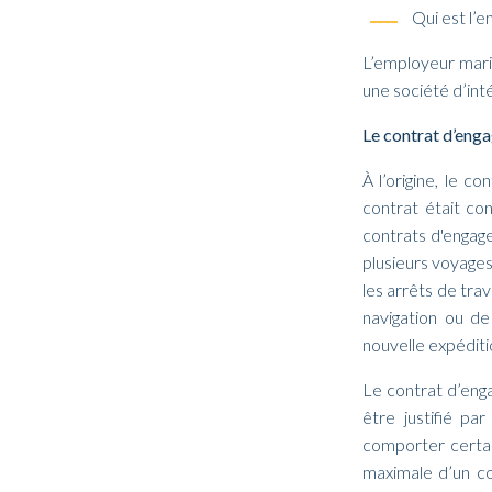
Qui est l’
L’employeur mari
une société d’int
Le contrat d’eng
À l’origine, le 
contrat était co
contrats d'engag
plusieurs voyages
les arrêts de tra
navigation ou de
nouvelle expéditi
Le contrat d’eng
être justifié pa
comporter certai
maximale d’un co