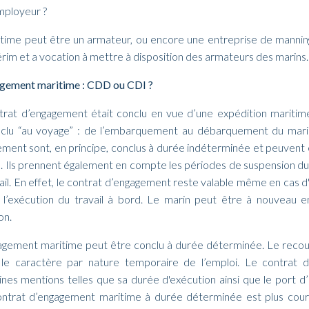
employeur ?
time peut être un armateur, ou encore une entreprise de mannin
érim et a vocation à mettre à disposition des armateurs des marins.
agement maritime : CDD ou CDI ?
contrat d’engagement était conclu en vue d’une expédition mariti
nclu “au voyage” : de l’embarquement au débarquement du mari
ement sont, en principe, conclus à durée indéterminée et peuvent 
. Ils prennent également en compte les périodes de suspension du t
vail. En effet, le contrat d’engagement reste valable même en cas d'
 l’exécution du travail à bord. Le marin peut être à nouveau
on.
agement maritime peut être conclu à durée déterminée. Le reco
r le caractère par nature temporaire de l’emploi. Le contrat d
nes mentions telles que sa durée d'exécution ainsi que le port d’
ntrat d’engagement maritime à durée déterminée est plus cour