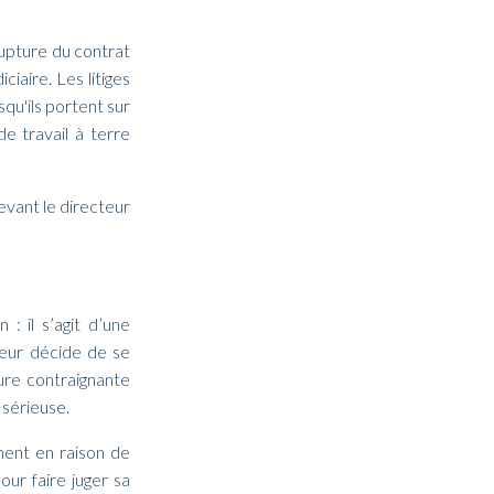
 rupture du contrat
iaire. Les litiges
u'ils portent sur
de travail à terre
devant le directeur
: il s’agit d’une
yeur décide de se
dure contraignante
 sérieuse.
ment en raison de
pour faire juger sa