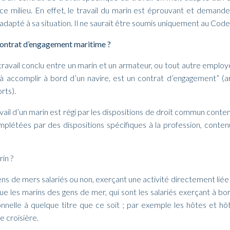
e ce milieu. En effet, le travail du marin est éprouvant et deman
adapté à sa situation. Il ne saurait être soumis uniquement au Code 
contrat d’engagement maritime ?
travail conclu entre un marin et un armateur, ou tout autre employ
 à accomplir à bord d’un navire, est un contrat d’engagement” (a
rts).
vail d’un marin est régi par les dispositions de droit commun cont
omplétées par des dispositions spécifiques à la profession, cont
in ?
ens de mers salariés ou non, exerçant une activité directement liée à
gue les marins des gens de mer, qui sont les salariés exerçant à bo
onnelle à quelque titre que ce soit ; par exemple les hôtes et hô
e croisière.