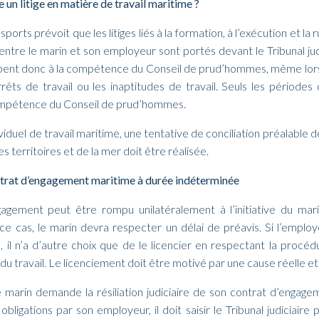
un litige en matière de travail maritime ?
orts prévoit que les litiges liés à la formation, à l’exécution et la
 entre le marin et son employeur sont portés devant le Tribunal judic
ent donc à la compétence du Conseil de prud’hommes, même lorsq
rrêts de travail ou les inaptitudes de travail. Seuls les périodes 
ompétence du Conseil de prud’hommes.
ividuel de travail maritime, une tentative de conciliation préalable 
 territoires et de la mer doit être réalisée.
ntrat d’engagement maritime à durée indéterminée
agement peut être rompu unilatéralement à l’initiative du marin 
ce cas, le marin devra respecter un délai de préavis. Si l’emplo
 il n’a d’autre choix que de le licencier en respectant la procé
du travail. Le licenciement doit être motivé par une cause réelle et
e marin demande la résiliation judiciaire de son contrat d’engage
obligations par son employeur, il doit saisir le Tribunal judiciaire 