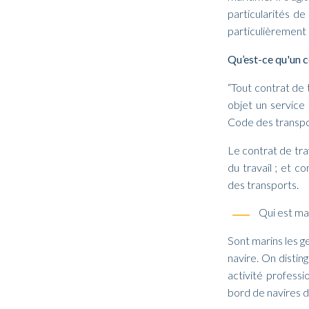
particularités d
particulièrement 
Qu’est-ce qu'un 
“Tout contrat de 
objet un service
Code des transpo
Le contrat de tra
du travail ; et c
des transports.
Qui est mar
Sont marins les g
navire. On distin
activité professi
bord de navires d