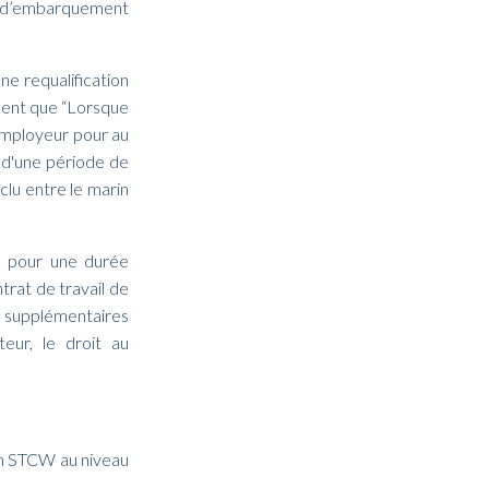
s d’embarquement
ne requalification
ment que “Lorsque
 employeur pour au
 d'une période de
lu entre le marin
lu pour une durée
trat de travail de
s supplémentaires
eur, le droit au
on STCW au niveau