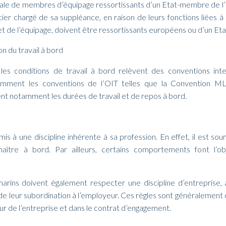
le de membres d’équipage ressortissants d’un Etat-membre de l’UE
icier chargé de sa suppléance, en raison de leurs fonctions liées à 
et de l’équipage, doivent être ressortissants européens ou d’un Etat
n du travail à bord
t les conditions de travail à bord relèvent des conventions inte
amment les conventions de l’OIT telles que la Convention 
nt notamment les durées de travail et de repos à bord.
is à une discipline inhérente à sa profession. En effet, il est soum
maître à bord. Par ailleurs, certains comportements font l’o
 marins doivent également respecter une discipline d’entreprise, à
de leur subordination à l’employeur. Ces règles sont généralement
ur de l’entreprise et dans le contrat d’engagement.