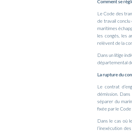
Comment se règle 
Le Code des transp
de travail conclu
maritimes échapp
les congés, les a
relèvent de la c
Dans un litige ind
départemental des
La rupture du co
Le contrat d’eng
démission. Dans 
séparer du marin,
fixée par le Code 
Dans le cas où l
l’inexécution des 