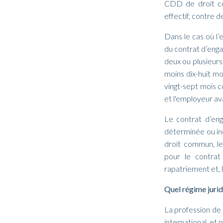
CDD de droit co
effectif, contre 
Dans le cas où l’
du contrat d’eng
deux ou plusieurs
moins dix-huit m
vingt-sept mois 
et l'employeur av
Le contrat d’eng
déterminée ou ind
droit commun, le
pour le contrat
rapatriement et, l
Quel régime jurid
La profession de
international, et 