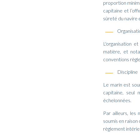
proportion minima
capitaine et l’off
sûreté du navire 
Organisatio
L'organisation e
matière, et not
conventions règle
Discipline
Le marin est soum
capitaine, seul 
échelonnées.
Par ailleurs, les
soumis en raison 
règlement intérie