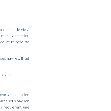
onditions de vie à
mer. Il donne lieu
ord et le type de
es navires. Il fait
ployeur.
ueur dans l’Union
ires sous pavillon
ais requièrent une