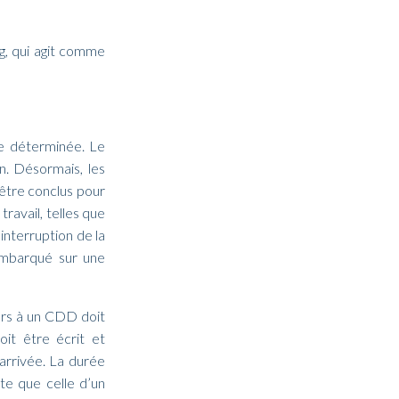
g, qui agit comme
me déterminée. Le
n. Désormais, les
être conclus pour
ravail, telles que
interruption de la
 embarqué sur une
urs à un CDD doit
oit être écrit et
arrivée. La durée
te que celle d’un